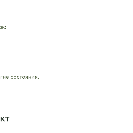
ак:
гие состояния.
кт