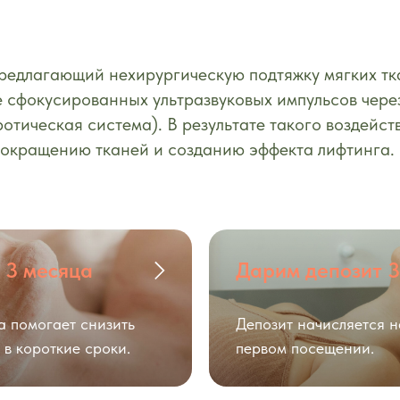
редлагающий нехирургическую подтяжку мягких тк
 сфокусированных ультразвуковых импульсов через
тическая система). В результате такого воздейст
сокращению тканей и созданию эффекта лифтинга.
 3 месяца
Дарим депозит 
а помогает снизить
Депозит начисляется н
 в короткие сроки.
первом посещении.