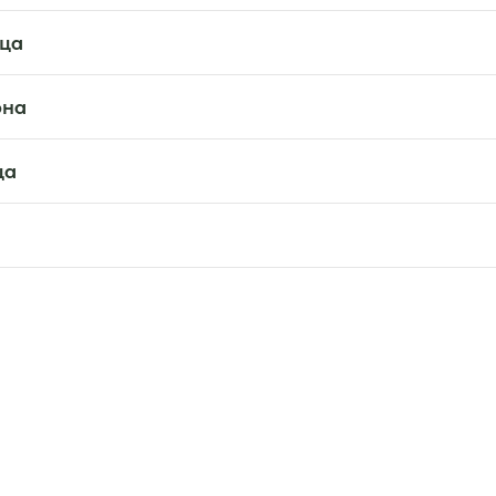
ица
она
ца