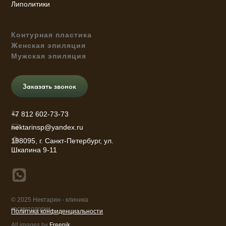
Липолитики
Контурная пластика
Женская эпиляция
Мужская эпиляция
Заказать звонок
+7 812 602-73-73
nektarinsp@yandex.ru
198095, г. Санкт-Петербург, ул.
Шкапина 9-11
© 2025 Нектарин - клиника
косметологии
Политика конфиденциальности
All images by
Freepik