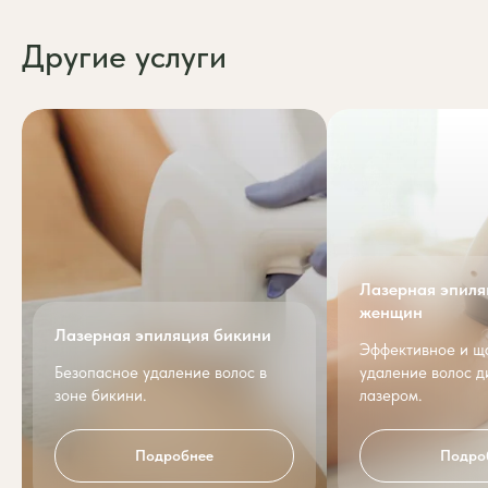
Другие услуги
Лазерная эпиля
женщин
Лазерная эпиляция бикини
Эффективное и щ
Безопасное удаление волос в
удаление волос 
зоне бикини.
лазером.
Подробнее
Подро