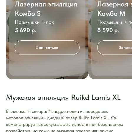
Лазерная эпиляция
Лазерная 
Комбо S
Комбо M
Подмышки + пах
Подмышки + па
5 690 р.
8 590 р.
Записаться
Записа
Мужская эпиляция Ruikd Lamis XL
В клинике "Нектарин" внедрен один из передовых
методов эпиляции - диодный лазер Ruikd Lamis XL. Он
демонстрирует высокую эффективность при безопасном
воздействии на кожу, не вызывая ожогов или других